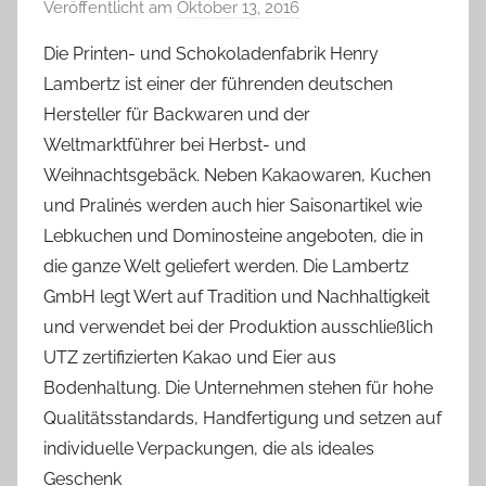
Veröffentlicht am
Oktober 13, 2016
v
o
Die Printen- und Schokoladenfabrik Henry
n
Lambertz ist einer der führenden deutschen
Y
Hersteller für Backwaren und der
v
Weltmarktführer bei Herbst- und
o
Weihnachtsgebäck. Neben Kakaowaren, Kuchen
n
und Pralinés werden auch hier Saisonartikel wie
n
e
Lebkuchen und Dominosteine angeboten, die in
die ganze Welt geliefert werden. Die Lambertz
GmbH legt Wert auf Tradition und Nachhaltigkeit
und verwendet bei der Produktion ausschließlich
UTZ zertifizierten Kakao und Eier aus
Bodenhaltung. Die Unternehmen stehen für hohe
Qualitätsstandards, Handfertigung und setzen auf
individuelle Verpackungen, die als ideales
Geschenk