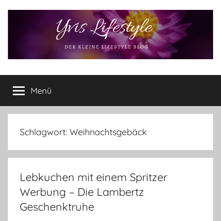
Zum
Inhalt
springen
Yvis
Der
kleine
Menü
Lifestyle
Lifestyle
Blog
–
Lifestyle,
Schlagwort:
Weihnachtsgebäck
Rezensionen,
Produkttests
und
Lebkuchen mit einem Spritzer
vieles
mehr
Werbung – Die Lambertz
Geschenktruhe