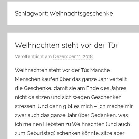
–
Lifestyle,
Schlagwort:
Weihnachtsgeschenke
Rezensionen,
Produkttests
und
vieles
Weihnachten steht vor der Tür
mehr
Veröffentlicht am
Dezember 11, 2018
v
o
Weihnachten steht vor der Tür. Manche
n
Menschen kaufen über das ganze Jahr verteilt
Y
die Geschenke, damit sie am Ende des Jahres
v
nicht da sitzen und sich wegen Geschenken
o
n
stressen. Und dann gibt es mich – ich mache mir
n
zwar auch das ganze Jahr über Gedanken, was
e
ich meinen Liebsten zu Weihnachten (und auch
zum Geburtstag) schenken könnte, sitze aber