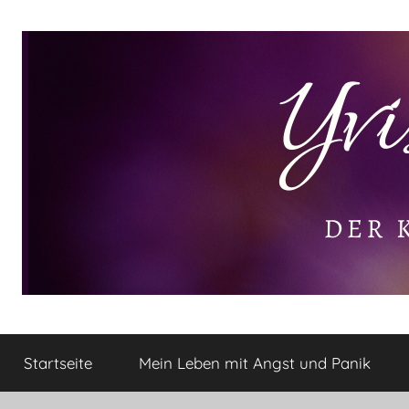
Zum
Inhalt
springen
Yvis
Der
kleine
Startseite
Mein Leben mit Angst und Panik
Lifestyle
Lifestyle
Blog