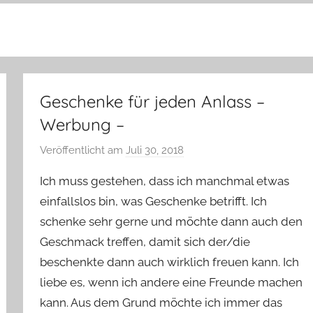
Geschenke für jeden Anlass –
Werbung –
Veröffentlicht am
Juli 30, 2018
v
o
Ich muss gestehen, dass ich manchmal etwas
n
einfallslos bin, was Geschenke betrifft. Ich
Y
schenke sehr gerne und möchte dann auch den
v
Geschmack treffen, damit sich der/die
o
n
beschenkte dann auch wirklich freuen kann. Ich
n
liebe es, wenn ich andere eine Freunde machen
e
kann. Aus dem Grund möchte ich immer das