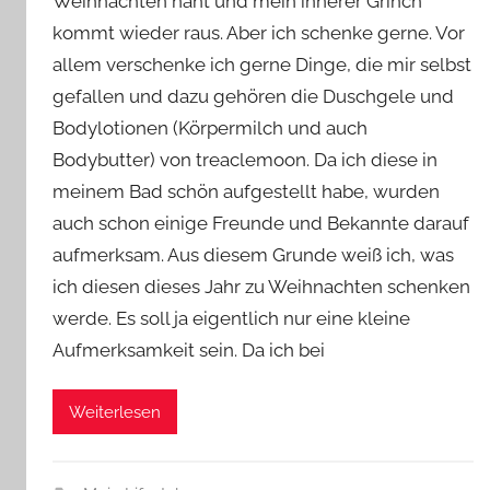
Weihnachten naht und mein innerer Grinch
n
kommt wieder raus. Aber ich schenke gerne. Vor
Y
allem verschenke ich gerne Dinge, die mir selbst
v
gefallen und dazu gehören die Duschgele und
o
n
Bodylotionen (Körpermilch und auch
n
Bodybutter) von treaclemoon. Da ich diese in
e
meinem Bad schön aufgestellt habe, wurden
auch schon einige Freunde und Bekannte darauf
aufmerksam. Aus diesem Grunde weiß ich, was
ich diesen dieses Jahr zu Weihnachten schenken
werde. Es soll ja eigentlich nur eine kleine
Aufmerksamkeit sein. Da ich bei
Weiterlesen