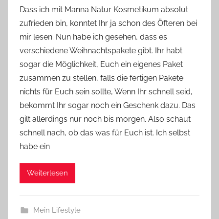
o
Dass ich mit Manna Natur Kosmetikum absolut
n
zufrieden bin, konntet Ihr ja schon des Öfteren bei
Y
mir lesen. Nun habe ich gesehen, dass es
v
verschiedene Weihnachtspakete gibt. Ihr habt
o
sogar die Möglichkeit, Euch ein eigenes Paket
n
zusammen zu stellen, falls die fertigen Pakete
n
e
nichts für Euch sein sollte, Wenn Ihr schnell seid,
bekommt Ihr sogar noch ein Geschenk dazu. Das
gilt allerdings nur noch bis morgen. Also schaut
schnell nach, ob das was für Euch ist. Ich selbst
habe ein
Weiterlesen
Mein Lifestyle