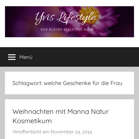
Zum
Inhalt
springen
Yvis
Der
kleine
Menü
Lifestyle
Lifestyle
Blog
–
Lifestyle,
Schlagwort:
welche Geschenke für die Frau
Rezensionen,
Produkttests
und
Weihnachten mit Manna Natur
vieles
mehr
Kosmetikum
Veröffentlicht am
November 24, 2014
v