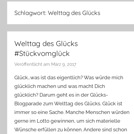
–
Lifestyle,
Schlagwort:
Welttag des Glücks
Rezensionen,
Produkttests
und
vieles
Welttag des Glücks
mehr
#Stückvomglück
Veröffentlicht am
März 9, 2017
v
o
Glück…was ist das eigentlich? Was würde mich
n
glücklich machen und was macht Dich
Y
glücklich? Darum geht es in der Glücks-
v
Blogparade zum Welttag des Glücks. Glück ist
o
n
immer so eine Sache. Manche Menschen würden
n
gerne im Lotto gewinnen, um sich materielle
e
Wünsche erfüllen zu können. Andere sind schon