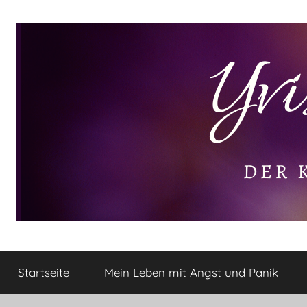
Zum
Inhalt
springen
Yvis
Der
kleine
Startseite
Mein Leben mit Angst und Panik
Lifestyle
Lifestyle
Blog