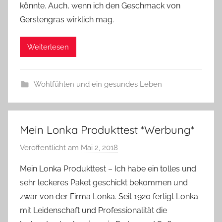
könnte. Auch, wenn ich den Geschmack von
Gerstengras wirklich mag.
Weiterlesen
Wohlfühlen und ein gesundes Leben
Mein Lonka Produkttest *Werbung*
Veröffentlicht am
Mai 2, 2018
v
o
Mein Lonka Produkttest – Ich habe ein tolles und
n
sehr leckeres Paket geschickt bekommen und
Y
zwar von der Firma Lonka. Seit 1920 fertigt Lonka
v
mit Leidenschaft und Professionalität die
o