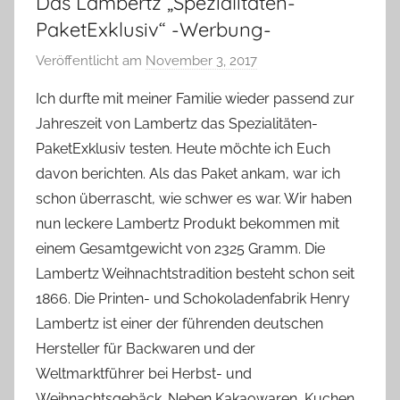
Das Lambertz „Spezialitäten-
PaketExklusiv“ -Werbung-
Veröffentlicht am
November 3, 2017
v
o
Ich durfte mit meiner Familie wieder passend zur
n
Jahreszeit von Lambertz das Spezialitäten-
Y
PaketExklusiv testen. Heute möchte ich Euch
v
davon berichten. Als das Paket ankam, war ich
o
schon überrascht, wie schwer es war. Wir haben
n
nun leckere Lambertz Produkt bekommen mit
n
e
einem Gesamtgewicht von 2325 Gramm. Die
Lambertz Weihnachtstradition besteht schon seit
1866. Die Printen- und Schokoladenfabrik Henry
Lambertz ist einer der führenden deutschen
Hersteller für Backwaren und der
Weltmarktführer bei Herbst- und
Weihnachtsgebäck. Neben Kakaowaren, Kuchen