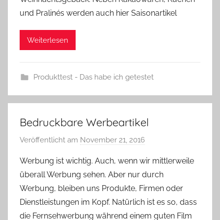
und Pralinés werden auch hier Saisonartikel
Weiterlesen
Produkttest - Das habe ich getestet
Bedruckbare Werbeartikel
Veröffentlicht am
November 21, 2016
v
o
Werbung ist wichtig. Auch, wenn wir mittlerweile
n
überall Werbung sehen. Aber nur durch
Y
Werbung, bleiben uns Produkte, Firmen oder
v
Dienstleistungen im Kopf. Natürlich ist es so, dass
o
die Fernsehwerbung während einem guten Film
n