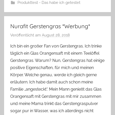
Produkttest - Das habe ich getestet
Nurafit Gerstengras *Werbung*
Veröffentlicht am
August 28, 2018
v
o
Ich bin ein großer Fan von Gerstengras. Ich trinke
n
täglich ein Glas Orangensaft mit einem Teelöffel
Y
Gerstengras. Warum? Nun, Gerstengras hat einige
v
positive Eigenschaften, für mich und meinen
o
Körper. Welche genau, werde ich gleich gerne
n
erläutern. Ich habe damit auch schon meine
n
e
Familie „angesteckt“. Mein Mann genießt das Glas
Orangensaft mit Gerstengras mit mir zusammen
und meine Mama trinkt das Gerstengraspulver
sogar pur in Wasser, was ich allerdings nicht