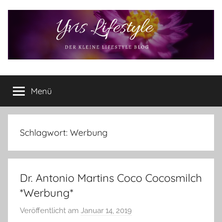
Zum
Inhalt
springen
Yvis
Der
kleine
Menü
Lifestyle
Lifestyle
Blog
–
Lifestyle,
Schlagwort:
Werbung
Rezensionen,
Produkttests
und
Dr. Antonio Martins Coco Cocosmilch
vieles
mehr
*Werbung*
Veröffentlicht am
Januar 14, 2019
v