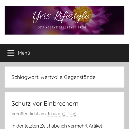
Zum
Inhalt
springen
Yvis
Der
kleine
Menü
Lifestyle
Lifestyle
Blog
–
Lifestyle,
Schlagwort:
wertvolle Gegenstände
Rezensionen,
Produkttests
und
Schutz vor Einbrechern
vieles
mehr
Veröffentlicht am
Januar 13, 2015
v
o
In der letzten Zeit habe ich vermehrt Artikel
n