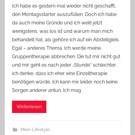
o
Ich habe es gestern mal wieder nicht geschafft,
n
den Montagsstarter auszufüllen. Doch ich habe
Y
da auch meine Gründe und ich weiß jetzt
v
wenigstens, was los ist und warum man mich
o
behandelt hat, als gehöre ich auf ein Abstellgleis.
n
Egal – anderes Thema. Ich werde meine
n
e
Gruppentherapie abbrechen. Die tut mir nicht gut
und mir geht es nach jeder „Stunde“ schlechter.
ich denke, dass ich eher eine Einzeltherapie
benötigen würde. Ich kann mir leider noch keine
Sorgen anderer antun. Ich mag
Weiterlesen
Mein Lifestyle