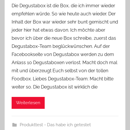
o
Die Degustabox ist die Box, die ich immer wieder
n
empfehlen würde. So wie heute auch wieder. Der
Y
Inhalt der Box war wieder sehr bunt gemischt und
v
jeder hier hat etwas davon. Ich möchte aber
o
bevor ich über die neue Box schreibe, zuerst das
n
Degustabox-Team beglückwünschen. Auf der
n
e
Facebookseite von Degustabox werden zu dem
Anlass 10 Degustaboxen verlost. Macht doch mal
mit und überzeugt Euch selbst von der tollen
Foodbox. Liebes Degustabox-Team: Macht bitte
weiter so. Die Degustabox ist wirklich die
Weiterlesen
Produkttest - Das habe ich getestet