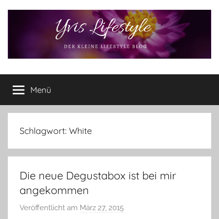
Zum
Inhalt
springen
Yvis
Der
kleine
Menü
Lifestyle
Lifestyle
Blog
–
Lifestyle,
Schlagwort:
White
Rezensionen,
Produkttests
und
Die neue Degustabox ist bei mir
vieles
mehr
angekommen
Veröffentlicht am
März 27, 2015
v