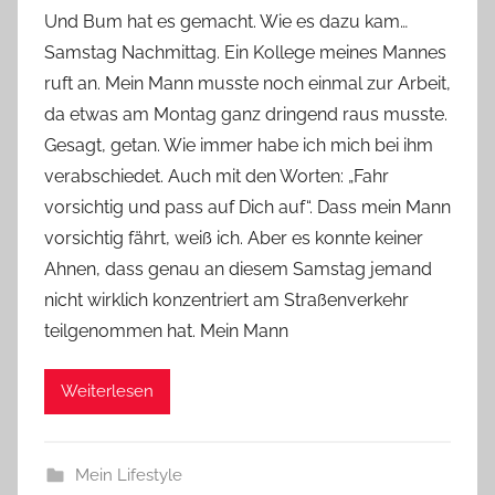
o
Und Bum hat es gemacht. Wie es dazu kam…
n
Samstag Nachmittag. Ein Kollege meines Mannes
Y
ruft an. Mein Mann musste noch einmal zur Arbeit,
v
da etwas am Montag ganz dringend raus musste.
o
Gesagt, getan. Wie immer habe ich mich bei ihm
n
verabschiedet. Auch mit den Worten: „Fahr
n
e
vorsichtig und pass auf Dich auf“. Dass mein Mann
vorsichtig fährt, weiß ich. Aber es konnte keiner
Ahnen, dass genau an diesem Samstag jemand
nicht wirklich konzentriert am Straßenverkehr
teilgenommen hat. Mein Mann
Weiterlesen
Mein Lifestyle