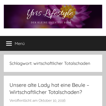
Zum
Inhalt
springen
Yvis
Der
kleine
Menü
Lifestyle
Lifestyle
Blog
–
Lifestyle,
Schlagwort:
wirtschaftlicher Totalschaden
Rezensionen,
Produkttests
und
Unsere alte Lady hat eine Beule –
vieles
mehr
Wirtschaftlicher Totalschaden?
Veröffentlicht am
Oktober 10, 2016
v