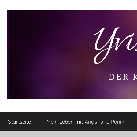
Zum
Inhalt
springen
Yvis
Der
kleine
Startseite
Mein Leben mit Angst und Panik
Lifestyle
Lifestyle
Blog