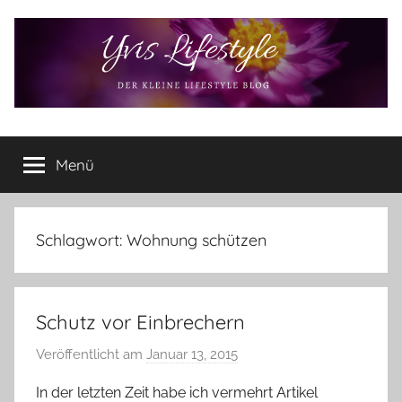
Zum
Inhalt
springen
Yvis
Der
kleine
Menü
Lifestyle
Lifestyle
Blog
–
Lifestyle,
Schlagwort:
Wohnung schützen
Rezensionen,
Produkttests
und
Schutz vor Einbrechern
vieles
mehr
Veröffentlicht am
Januar 13, 2015
v
o
In der letzten Zeit habe ich vermehrt Artikel
n