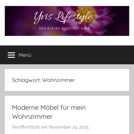
Zum
Inhalt
springen
Yvis
Der
kleine
Menü
Lifestyle
Lifestyle
Blog
–
Lifestyle,
Schlagwort:
Wohnzimmer
Rezensionen,
Produkttests
und
Moderne Möbel für mein
vieles
mehr
Wohnzimmer
Veröffentlicht am
November 24, 2015
v