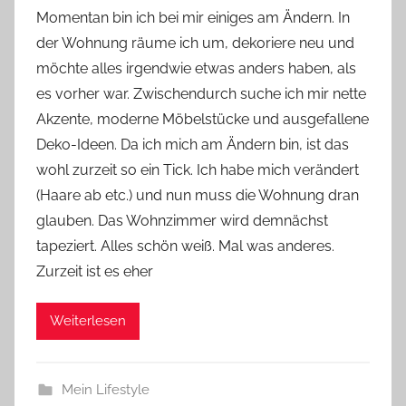
o
Momentan bin ich bei mir einiges am Ändern. In
n
der Wohnung räume ich um, dekoriere neu und
Y
möchte alles irgendwie etwas anders haben, als
v
es vorher war. Zwischendurch suche ich mir nette
o
Akzente, moderne Möbelstücke und ausgefallene
n
Deko-Ideen. Da ich mich am Ändern bin, ist das
n
e
wohl zurzeit so ein Tick. Ich habe mich verändert
(Haare ab etc.) und nun muss die Wohnung dran
glauben. Das Wohnzimmer wird demnächst
tapeziert. Alles schön weiß. Mal was anderes.
Zurzeit ist es eher
Weiterlesen
Mein Lifestyle