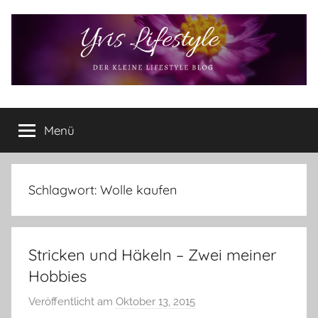
Zum
Inhalt
springen
Yvis
Der
kleine
Menü
Lifestyle
Lifestyle
Blog
–
Lifestyle,
Schlagwort:
Wolle kaufen
Rezensionen,
Produkttests
und
Stricken und Häkeln – Zwei meiner
vieles
mehr
Hobbies
Veröffentlicht am
Oktober 13, 2015
v