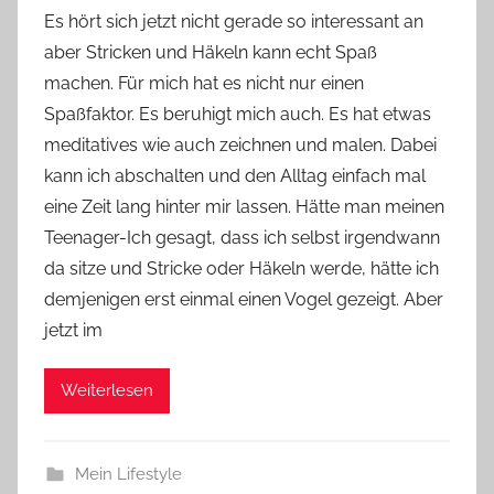
o
Es hört sich jetzt nicht gerade so interessant an
n
aber Stricken und Häkeln kann echt Spaß
Y
machen. Für mich hat es nicht nur einen
v
Spaßfaktor. Es beruhigt mich auch. Es hat etwas
o
meditatives wie auch zeichnen und malen. Dabei
n
kann ich abschalten und den Alltag einfach mal
n
e
eine Zeit lang hinter mir lassen. Hätte man meinen
Teenager-Ich gesagt, dass ich selbst irgendwann
da sitze und Stricke oder Häkeln werde, hätte ich
demjenigen erst einmal einen Vogel gezeigt. Aber
jetzt im
Weiterlesen
Mein Lifestyle