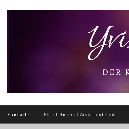
Zum
Inhalt
springen
Yvis
Der
kleine
Startseite
Mein Leben mit Angst und Panik
Lifestyle
Lifestyle
Blog