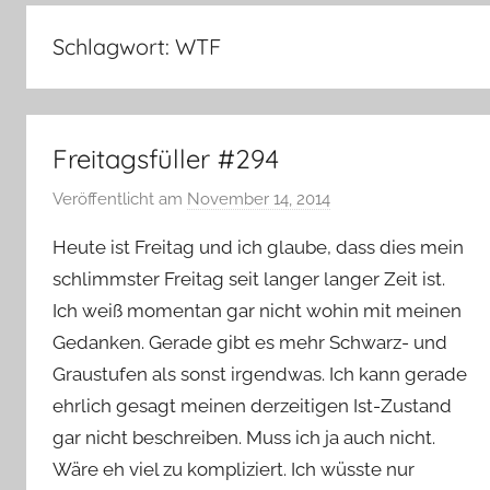
–
Lifestyle,
Schlagwort:
WTF
Rezensionen,
Produkttests
und
vieles
Freitagsfüller #294
mehr
Veröffentlicht am
November 14, 2014
v
o
Heute ist Freitag und ich glaube, dass dies mein
n
schlimmster Freitag seit langer langer Zeit ist.
Y
Ich weiß momentan gar nicht wohin mit meinen
v
Gedanken. Gerade gibt es mehr Schwarz- und
o
n
Graustufen als sonst irgendwas. Ich kann gerade
n
ehrlich gesagt meinen derzeitigen Ist-Zustand
e
gar nicht beschreiben. Muss ich ja auch nicht.
Wäre eh viel zu kompliziert. Ich wüsste nur