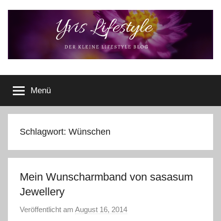
Zum
Inhalt
springen
Yvis
Der
kleine
Menü
Lifestyle
Lifestyle
Blog
–
Lifestyle,
Schlagwort:
Wünschen
Rezensionen,
Produkttests
und
Mein Wunscharmband von sasasum
vieles
mehr
Jewellery
Veröffentlicht am
August 16, 2014
v