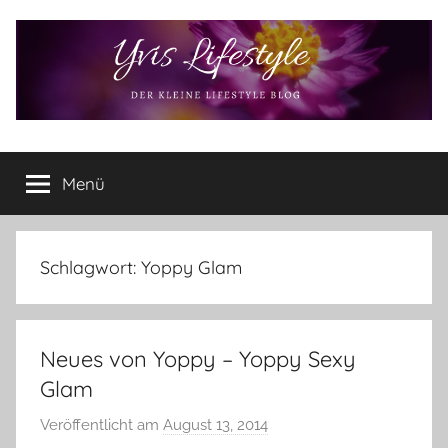
Zum
Inhalt
springen
Yvis
Der
kleine
Menü
Lifestyle
Lifestyle
Blog
–
Lifestyle,
Schlagwort:
Yoppy Glam
Rezensionen,
Produkttests
und
Neues von Yoppy – Yoppy Sexy
vieles
mehr
Glam
Veröffentlicht am
August 13, 2014
v