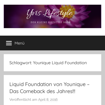
Zum
Inhalt
springen
Yvis
Der
kleine
Menü
Lifestyle
Lifestyle
Blog
–
Lifestyle,
Schlagwort:
Younique Liquid Foundation
Rezensionen,
Produkttests
und
Liquid Foundation von Younique –
vieles
mehr
Das Comeback des Jahres!!!
Veröffentlicht am
April 8, 2016
v