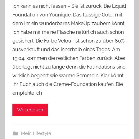
o
Ich kann es nicht fassen – Sie ist zurück. Die Liquid
n
Foundation von Younique. Das flüssige Gold, mit
Y
dem Ihr ein wunderbares MakeUp zaubern könnt.
v
Ich habe mir meine Flasche natürlich auch schon
o
gesichert. Die Farbe Velour ist schon zu über 60%
n
ausverkauft und das innerhalb eines Tages. Am
n
e
19.04. kommen die restlichen Farben zurück. Aber
überlegt nicht zu lange denn die Foundations sind
wirklich begehrt wie warme Semmeln. Klar könnt
Ihr Euch auch die Creme-Foundation kaufen. Die
empfehle ich
Weiterlesen
Mein Lifestyle