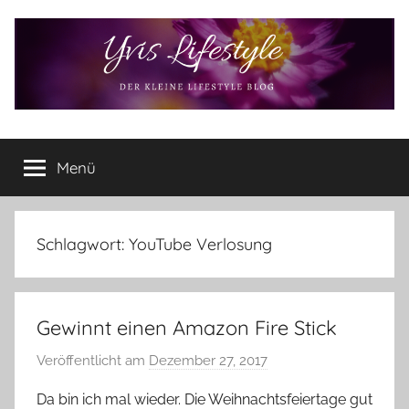
Zum
Inhalt
springen
Yvis
Der
kleine
Menü
Lifestyle
Lifestyle
Blog
–
Lifestyle,
Schlagwort:
YouTube Verlosung
Rezensionen,
Produkttests
und
Gewinnt einen Amazon Fire Stick
vieles
mehr
Veröffentlicht am
Dezember 27, 2017
v
o
Da bin ich mal wieder. Die Weihnachtsfeiertage gut
n