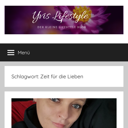
Zum
Inhalt
springen
Yvis
Der
kleine
Menü
Lifestyle
Lifestyle
Blog
–
Lifestyle,
Schlagwort:
Zeit für die Lieben
Rezensionen,
Produkttests
und
vieles
mehr