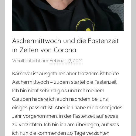
Aschermittwoch und die Fastenzeit
in Zeiten von Corona
Veröffentlicht am
Februar 17, 2021
v
o
Karneval ist ausgefallen aber trotzdem ist heute
n
Aschermittwoch – zudem startet die Fastenzeit.
Y
Ich bin nicht sehr religiös und mit meinem
v
Glauben hadere ich auch nachdem bei uns
o
einiges passiert ist. Aber ich habe mir bisher jedes
n
Jahr vorgenommen, in der Fastenzeit auf etwas
n
e
zu verzichten. Ich bin ich am überlegen, auf was
ich nun die kommenden 40 Tage verzichten