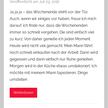
Veröffentlicht am
Juli 29, 2016
v
o
Ja ja ja – das Wochenende steht vor der Tür.
n
Auch, wenn wir einiges vor haben, freue ich mich
Y
darauf. ich finde nur, dass die Wochenenden
v
immer so schnell vergehen. Die sind einfach viel
o
zu kurz. Von daher genieße ich jeden Moment.
n
Heute wird nicht viel gemacht. Mein Mann fährt
n
e
noch schnell einkaufen nach der Arbeit. Dann wird
gegessen und dann einfach nur Ruhe genießen.
Morgen wird in der Küche etwas umdekoriert. Ich
möchte mit meinem Mann tapezieren, Dinge
umstellen
Weiterlesen