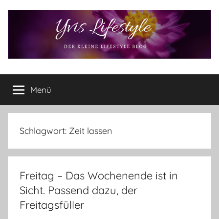
Zum
Inhalt
springen
Yvis
Der
kleine
Menü
Lifestyle
Lifestyle
Blog
–
Lifestyle,
Schlagwort:
Zeit lassen
Rezensionen,
Produkttests
und
Freitag – Das Wochenende ist in
vieles
mehr
Sicht. Passend dazu, der
Freitagsfüller