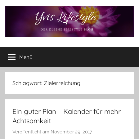
Zum
Inhalt
springen
Yvis
Der
kleine
Menü
Lifestyle
Lifestyle
Blog
–
Lifestyle,
Schlagwort:
Zielerreichung
Rezensionen,
Produkttests
und
Ein guter Plan – Kalender für mehr
vieles
mehr
Achtsamkeit
Veröffentlicht am
November 29, 2017
v