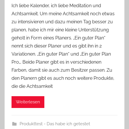
o
Ich liebe Kalender, ich liebe Meditation und
n
Achtsamkeit. Um meine Achtsamkeit noch etwas
Y
zu intensivieren und dazu meinen Tag besser zu
v
planen, habe ich mir eine kleine Unterstützung
o
geholt in Form eines Planers. „Ein guter Plan“
n
nennt sich dieser Planer und es gibt ihn in 2
n
e
Variationen. „Ein guter Plan“ und „Ein guter Plan
Pro„. Beide Planer gibt es in verschiedenen
Farben, damit sie auch zum Besitzer passen. Zu
den Planern gibt es auch noch weitere Produkte,
die die Achtsamkeit
Weiterlesen
Produkttest - Das habe ich getestet