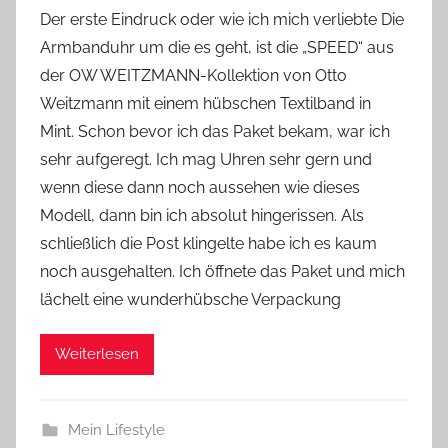
o
Der erste Eindruck oder wie ich mich verliebte Die
n
Armbanduhr um die es geht, ist die „SPEED“ aus
Y
der OW WEITZMANN-Kollektion von Otto
v
Weitzmann mit einem hübschen Textilband in
o
Mint. Schon bevor ich das Paket bekam, war ich
n
sehr aufgeregt. Ich mag Uhren sehr gern und
n
e
wenn diese dann noch aussehen wie dieses
Modell, dann bin ich absolut hingerissen. Als
schließlich die Post klingelte habe ich es kaum
noch ausgehalten. Ich öffnete das Paket und mich
lächelt eine wunderhübsche Verpackung
Weiterlesen
Mein Lifestyle