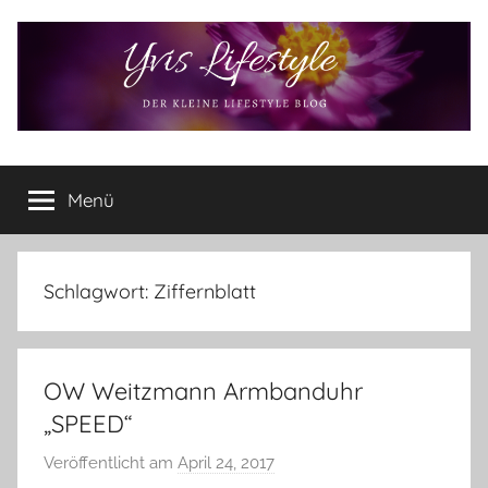
Zum
Inhalt
springen
Yvis
Der
kleine
Menü
Lifestyle
Lifestyle
Blog
–
Lifestyle,
Schlagwort:
Ziffernblatt
Rezensionen,
Produkttests
und
OW Weitzmann Armbanduhr
vieles
mehr
„SPEED“
Veröffentlicht am
April 24, 2017
v