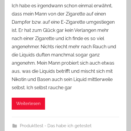
o
Ich habe es irgendwann schon einmal erwähnt,
n
dass mein Mann von der Zigarette auf einen
Y
Dampfer bzw. auf eine E-Zigarette umgestiegen
v
ist. Er hat zum Glück gar kein Verlangen mehr
o
nach einer Zigarette und ich finde es so viel
n
angenehmer. Nichts riecht mehr nach Rauch und
n
e
die Liquids duften manchmal sogar ganz
angenehm. Mein Mann probiert sich auch etwas
aus, was die Liquids betrifft und mischt sich mit
Nikotin und Basen auch sein Liquid mittlerweile
selbst. Ich selbst rauche gar
Weiterlesen
Produkttest - Das habe ich getestet