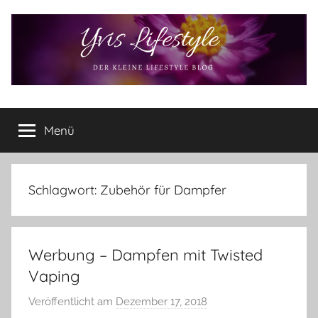
Zum
Inhalt
springen
Yvis
Der
kleine
Menü
Lifestyle
Lifestyle
Blog
–
Lifestyle,
Schlagwort:
Zubehör für Dampfer
Rezensionen,
Produkttests
und
Werbung – Dampfen mit Twisted
vieles
mehr
Vaping
Veröffentlicht am
Dezember 17, 2018
v