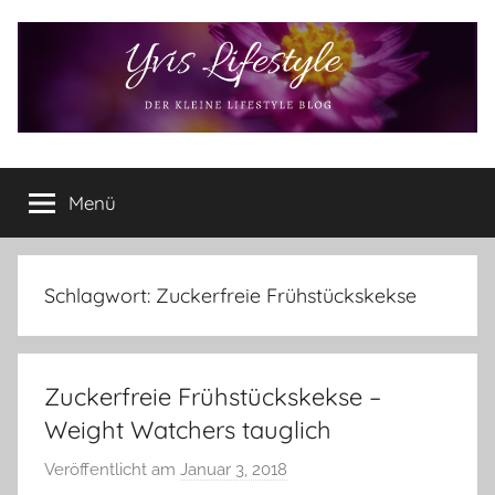
Zum
Inhalt
springen
Yvis
Der
kleine
Menü
Lifestyle
Lifestyle
Blog
–
Lifestyle,
Schlagwort:
Zuckerfreie Frühstückskekse
Rezensionen,
Produkttests
und
Zuckerfreie Frühstückskekse –
vieles
mehr
Weight Watchers tauglich
Veröffentlicht am
Januar 3, 2018
v