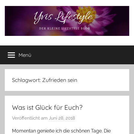
Zum
Inhalt
springen
Yvis
Der
kleine
Menü
Lifestyle
Lifestyle
Blog
–
Lifestyle,
Schlagwort:
Zufrieden sein
Rezensionen,
Produkttests
und
Was ist Glück für Euch?
vieles
mehr
Veröffentlicht am
Juni 28, 2018
v
o
Momentan genieße ich die schönen Tage. Die
n