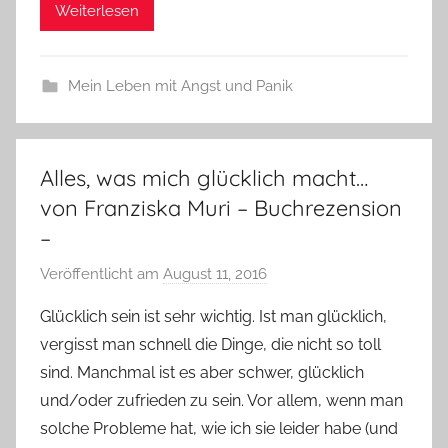
Weiterlesen
Mein Leben mit Angst und Panik
Alles, was mich glücklich macht…
von Franziska Muri – Buchrezension
–
Veröffentlicht am
August 11, 2016
v
o
Glücklich sein ist sehr wichtig. Ist man glücklich,
n
vergisst man schnell die Dinge, die nicht so toll
Y
sind. Manchmal ist es aber schwer, glücklich
v
und/oder zufrieden zu sein. Vor allem, wenn man
o
solche Probleme hat, wie ich sie leider habe (und
n