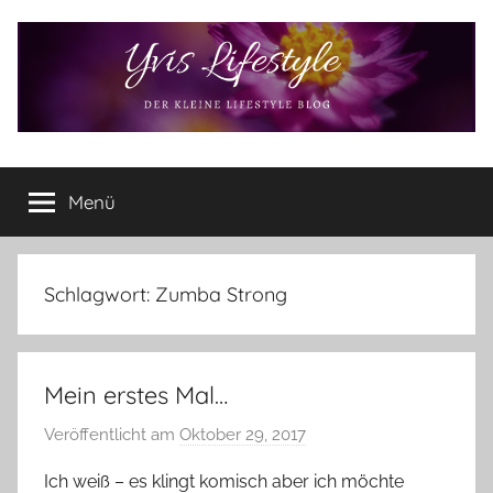
Zum
Inhalt
springen
Yvis
Der
kleine
Menü
Lifestyle
Lifestyle
Blog
–
Lifestyle,
Schlagwort:
Zumba Strong
Rezensionen,
Produkttests
und
Mein erstes Mal…
vieles
mehr
Veröffentlicht am
Oktober 29, 2017
v
o
Ich weiß – es klingt komisch aber ich möchte
n