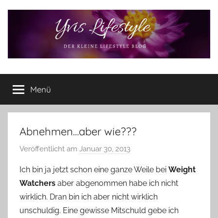
Zum
Inhalt
springen
Yvis
Der
kleine
Menü
Lifestyle
Lifestyle
Blog
–
Lifestyle,
Abnehmen…aber wie???
Rezensionen,
Veröffentlicht am
Januar 30, 2013
v
Produkttests
o
und
Ich bin ja jetzt schon eine ganze Weile bei
Weight
vieles
n
Watchers
aber abgenommen habe ich nicht
mehr
Y
wirklich. Dran bin ich aber nicht wirklich
v
unschuldig. Eine gewisse Mitschuld gebe ich
o