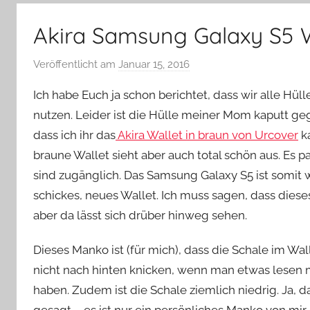
–
Lifestyle,
Akira Samsung Galaxy S5 W
Rezensionen,
Produkttests
Veröffentlicht am
Januar 15, 2016
v
und
o
vieles
Ich habe Euch ja schon berichtet, dass wir alle Hü
n
mehr
nutzen. Leider ist die Hülle meiner Mom kaputt geg
Y
dass ich ihr das
Akira Wallet in braun von Urcover
ka
v
braune Wallet sieht aber auch total schön aus. Es p
o
n
sind zugänglich. Das Samsung Galaxy S5 ist somit 
n
schickes, neues Wallet. Ich muss sagen, dass dieses
e
aber da lässt sich drüber hinweg sehen.
Dieses Manko ist (für mich), dass die Schale im Wal
nicht nach hinten knicken, wenn man etwas lesen m
haben. Zudem ist die Schale ziemlich niedrig. Ja, d