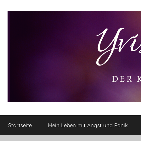
Zum
Inhalt
springen
Yvis
Der
kleine
Startseite
Mein Leben mit Angst und Panik
Lifestyle
Lifestyle
Blog