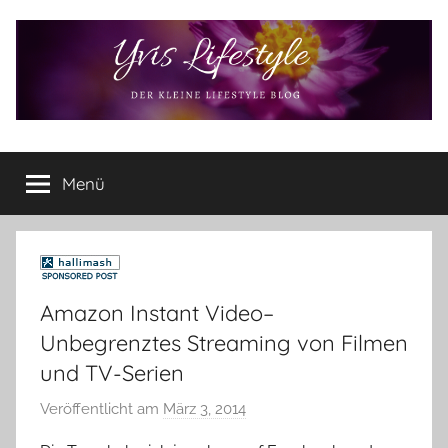
Zum
Inhalt
springen
Yvis
Der
kleine
Menü
Lifestyle
Lifestyle
Blog
–
Lifestyle,
Rezensionen,
Amazon Instant Video–
Produkttests
und
Unbegrenztes Streaming von Filmen
vieles
und TV-Serien
mehr
Veröffentlicht am
März 3, 2014
v
o