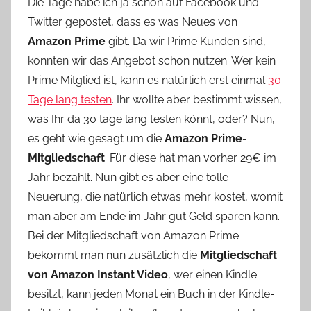
Die Tage habe ich ja schon auf Facebook und
n
Twitter gepostet, dass es was Neues von
Y
Amazon Prime
gibt. Da wir Prime Kunden sind,
v
konnten wir das Angebot schon nutzen. Wer kein
o
Prime Mitglied ist, kann es natürlich erst einmal
30
n
Tage lang testen
. Ihr wollte aber bestimmt wissen,
n
e
was Ihr da 30 tage lang testen könnt, oder? Nun,
es geht wie gesagt um die
Amazon Prime-
Mitgliedschaft
. Für diese hat man vorher 29€ im
Jahr bezahlt. Nun gibt es aber eine tolle
Neuerung, die natürlich etwas mehr kostet, womit
man aber am Ende im Jahr gut Geld sparen kann.
Bei der Mitgliedschaft von Amazon Prime
bekommt man nun zusätzlich die
Mitgliedschaft
von Amazon Instant Video
, wer einen Kindle
besitzt, kann jeden Monat ein Buch in der Kindle-