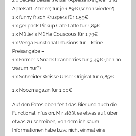
2 x beckes bester switter (Apfelsaft-Ingwer und
Apfelsaft-Zitrone) für je 1,89€ (schon wieder?)
1 x funny frisch Kruspers für 1,59€
1 x 5er pack Pickup Café Latte für 1,89€
1 x Müller´s Mühle Couscous für 1,79€
1 x Venga Funktional Infusions für – keine
Preisangabe –
1 x Farmer´s Snack Cranberries für 3,49€ (och nö…
warum nur?)
1 x Schneider Weisse Unser Original für 0,85€
1 x Noozmagazin für 1,00€
Auf den Fotos oben fehlt das Bier und auch die
Functional Infusion. Mir stößt es etwas auf, über
etwas zu schreiben, von dem ich kaum
Informationen habe bzw. nicht einmal eine