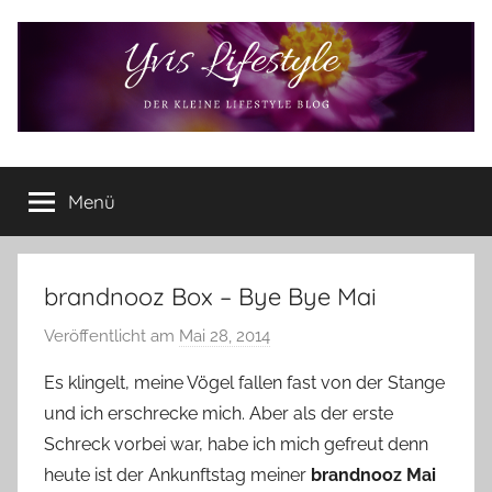
Zum
Inhalt
springen
Yvis
Der
kleine
Menü
Lifestyle
Lifestyle
Blog
–
Lifestyle,
brandnooz Box – Bye Bye Mai
Rezensionen,
Veröffentlicht am
Mai 28, 2014
v
Produkttests
o
und
Es klingelt, meine Vögel fallen fast von der Stange
vieles
n
und ich erschrecke mich. Aber als der erste
mehr
Y
Schreck vorbei war, habe ich mich gefreut denn
v
heute ist der Ankunftstag meiner
brandnooz Mai
o