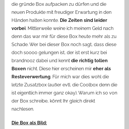
die gründe Box aufpacken zu dürfen und die
o
neuen Produkte mit freudiger Erwartung in den
n
Händen halten konnte.
Die Zeiten sind leider
n
e
vorbei
. Mittlerweile weine ich meinem Geld nach
denn das war mir für diese Box heute mehr als zu
Schade. Wer bei dieser Box noch sagt, dass diese
doch soooo gelungen ist, der ist erst kurz bei
brandnooz dabei und kennt
die richtig tollen
Boxen
nicht. Diese hier erscheinen mir
eher als
Resteverwertung
. Für mich war dies wohl die
letzte Zusatzbox (außer evtl. die Coolbox denn die
ist eigentlich immer ganz okay). Warum ich so von
der Box schreibe, könnt Ihr gleich direkt
nachlesen.
Die Box als Bild: