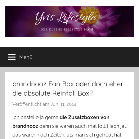
Zum
Inhalt
springen
Yvis
Der
kleine
Menü
Lifestyle
Lifestyle
Blog
–
Lifestyle,
brandnooz Fan Box oder doch eher
Rezensionen,
die absolute Reinfall Box?
Produkttests
und
Veröffentlicht am
Juni 11, 2014
v
vieles
o
Ich bestelle ja gerne
die Zusatzboxen von
mehr
n
brandnooz
denn sie waren auch mal toll. Hach ja…
Y
das waren noch Zeiten, als man sich gefreut hat,
v