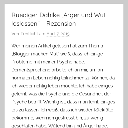
Ruediger Dahlke „Ärger und Wut
loslassen“ – Rezension –
Veröffentlicht am
April 7, 2015
v
o
Wer meinen Artikel gelesen hat zum Thema
n
„Blogger machen Mut“ weiß, dass ich einige
Y
Probleme mit meiner Psyche habe.
v
Dementsprechend arbeite ich an mir, um am
o
normalen Leben richtig teilnehmen zu können, da
n
ich wieder richtig leben möchte. Ich habe einiges
n
e
gelernt, was die Psyche und die Gesundheit der
Psyche betrifft. Wichtig ist, dass man lernt, einiges
los zu lassen. Ich weiß, dass ich wieder Rückfälle
bekomme, wenn ich gestresst bin, zu wenig
geschlafen habe, Wütend bin und Ärger habe,