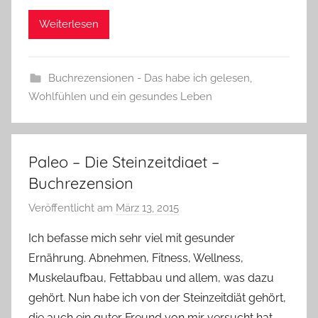
Weiterlesen
Buchrezensionen - Das habe ich gelesen
,
Wohlfühlen und ein gesundes Leben
Paleo – Die Steinzeitdiaet –
Buchrezension
Veröffentlicht am
März 13, 2015
v
o
Ich befasse mich sehr viel mit gesunder
n
Ernährung. Abnehmen, Fitness, Wellness,
Y
Muskelaufbau, Fettabbau und allem, was dazu
v
gehört. Nun habe ich von der Steinzeitdiät gehört,
o
die auch ein guter Freund von mir versucht hat