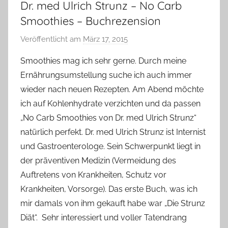
Dr. med Ulrich Strunz – No Carb
Smoothies – Buchrezension
Veröffentlicht am
März 17, 2015
v
o
Smoothies mag ich sehr gerne. Durch meine
n
Ernährungsumstellung suche ich auch immer
Y
wieder nach neuen Rezepten. Am Abend möchte
v
ich auf Kohlenhydrate verzichten und da passen
o
„No Carb Smoothies von Dr. med Ulrich Strunz“
n
natürlich perfekt. Dr. med Ulrich Strunz ist Internist
n
e
und Gastroenterologe. Sein Schwerpunkt liegt in
der präventiven Medizin (Vermeidung des
Auftretens von Krankheiten, Schutz vor
Krankheiten, Vorsorge). Das erste Buch, was ich
mir damals von ihm gekauft habe war „Die Strunz
Diät“. Sehr interessiert und voller Tatendrang