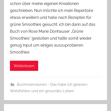
schon über meine eigenen Kreationen
n
e
geschrieben. Nun möchte ich mein Repertoire
etwas erweitern und habe nach Rezepten für
grüne Smoothies gesucht. ich bin dann auf das
Buch von Rose Marie Donhauser „Grüne
Smoothies“ gestoßen und hatte somit wieder
genug Input um einiges auszuprobieren.
Smoothies
Weiterlesen
Buchrezensionen - Das habe ich gelesen
,
Wohlfühlen und ein gesundes Leben