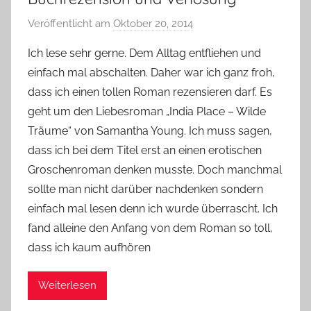
Veröffentlicht am
Oktober 20, 2014
v
o
Ich lese sehr gerne. Dem Alltag entfliehen und
n
einfach mal abschalten. Daher war ich ganz froh,
Y
dass ich einen tollen Roman rezensieren darf. Es
v
geht um den Liebesroman „India Place – Wilde
o
Träume“ von Samantha Young. Ich muss sagen,
n
dass ich bei dem Titel erst an einen erotischen
n
e
Groschenroman denken musste. Doch manchmal
sollte man nicht darüber nachdenken sondern
einfach mal lesen denn ich wurde überrascht. Ich
fand alleine den Anfang von dem Roman so toll,
dass ich kaum aufhören
Weiterlesen