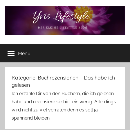
Zum
Inhalt
springen
Yvis
Der
kleine
Menü
Lifestyle
Lifestyle
Blog
–
Lifestyle,
Kategorie:
Buchrezensionen – Das habe ich
Rezensionen,
gelesen
Produkttests
Ich erzähle Dir von den Büchern, die ich gelesen
und
habe und rezensiere sie hier ein wenig. Allerdings
vieles
wird nicht zu viel verraten denn es soll ja
mehr
spannend bleiben.