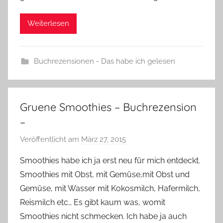
Weiterlesen
Buchrezensionen - Das habe ich gelesen
Gruene Smoothies – Buchrezension
–
Veröffentlicht am
März 27, 2015
v
o
Smoothies habe ich ja erst neu für mich entdeckt.
n
Smoothies mit Obst, mit Gemüse,mit Obst und
Y
Gemüse, mit Wasser mit Kokosmilch, Hafermilch,
v
Reismilch etc… Es gibt kaum was, womit
o
Smoothies nicht schmecken. Ich habe ja auch
n