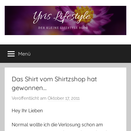
Zum
Inhalt
springen
Yvis
Der
kleine
Menü
Lifestyle
Lifestyle
Blog
–
Lifestyle,
Das Shirt vom Shirtzshop hat
Rezensionen,
gewonnen…
Produkttests
und
Veröffentlicht am
Oktober 17, 2011
v
vieles
o
Hey Ihr Lieben
mehr
n
Y
Normal wollte ich die Verlosung schon am
v