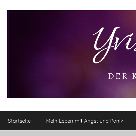
Zum
Inhalt
springen
Yvis
Der
kleine
Startseite
Mein Leben mit Angst und Panik
Lifestyle
Lifestyle
Blog