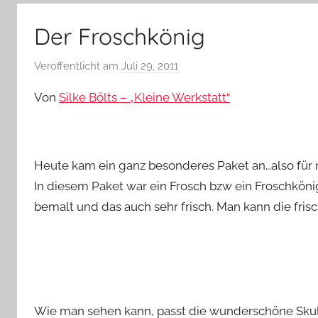
–
Lifestyle,
Der Froschkönig
Rezensionen,
Produkttests
Veröffentlicht am
Juli 29, 2011
v
und
o
vieles
Von
Silke Bölts – „Kleine Werkstatt“
n
mehr
Y
v
o
Heute kam ein ganz besonderes Paket an…also für m
n
In diesem Paket war ein Frosch bzw ein Froschköni
n
bemalt und das auch sehr frisch. Man kann die fris
e
Wie man sehen kann, passt die wunderschöne Skul