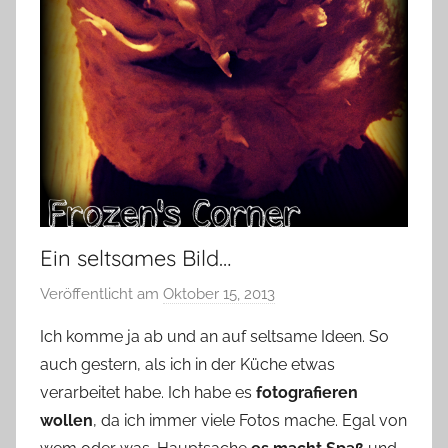
Ein seltsames Bild…
Veröffentlicht am
Oktober 15, 2013
v
o
Ich komme ja ab und an auf seltsame Ideen. So
n
auch gestern, als ich in der Küche etwas
Y
verarbeitet habe. Ich habe es
fotografieren
v
wollen
, da ich immer viele Fotos mache. Egal von
o