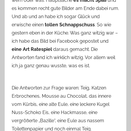
wem oder was. Hauptsache
es macht Spaß
und
n
es kommen recht gute Bilder am Ende dabei rum.
n
e
Und ab und an habe ich sogar Glück und
erwische einen
tollen Schnappschuss
. So wie
gestern eben in der Küche. Was ganz witzig war –
ich habe das Bild bei Facebook gepostet und
eine Art Ratespiel
daraus gemacht. Die
Antworten fand ich wirklich witzig. Vor allem weil
ich ja ganz genau wusste, was es ist.
Die Antworten zur Frage waren: Teig, Katzen
Erbrochenes, Mousse au Chocolat, das innere
vom Kürbis, eine alte Eule, eine leckere Kugel
Nuss-Schoko Eis, eine Hackmasse, eine
vergrößerte „Bazille“, eine Eule aus nassem
Toilettenpapier und noch einmal Teig.