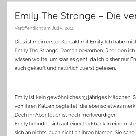
–
Lifestyle,
Emily The Strange – Die 
Rezensionen,
Produkttests
Veröffentlicht am
Juli 5, 2011
v
und
o
vieles
Dies ist mein erster Kontakt mit Emily. Ich habe mi
n
mehr
Emily The Strange-Roman beworben, über den ich a
Y
wissen wollte, um was es geht, da ich bisher nur E
v
auch gekauft und natürlich zuerst gelesen.
o
n
n
e
Emily ist kein gewöhnliches 13 jähriges Mädchen. 
von ihren Katzen begleitet, die ebenso etwas merk
Doch ihr Abenteuer ist noch merkwürdiger:
Emily befindet sich auf einer Parkbank in einem kl
sich an nichts, auch nicht an ihren Namen. Sie sche