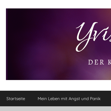
Zum
Inhalt
springen
Yvis
Der
kleine
Startseite
Mein Leben mit Angst und Panik
Lifestyle
Lifestyle
Blog