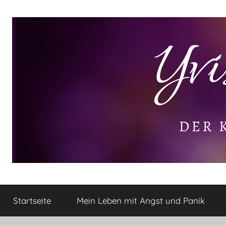
Zum
Inhalt
springen
Yvis
Der
kleine
Startseite
Mein Leben mit Angst und Panik
Lifestyle
Lifestyle
Blog