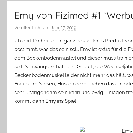
–
Lifestyle,
Emy von Fizimed #1 *Werb
Rezensionen,
Produkttests
Veröffentlicht am
Juni 27, 2019
v
und
o
vieles
Ich darf Dir heute ein ganz besonderes Produkt vor
n
mehr
bestimmt, was das sein soll. Emy ist extra für die
Y
dem Beckenbodenmuskel und dieser muss trainiert w
v
soll. Schwangerschaft und Geburt, die Wechseljahr
o
n
Beckenbodenmuskel leider nicht mehr das hält, was 
n
Frau beim Niesen, Husten oder Lachen das ein oder
e
sehr unangenehm sein kann und ewig Einlagen trage
kommt dann Emy ins Spiel.