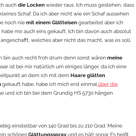
ich auch
die Locken
wieder raus. Ich muss gestehen, dass
eines Schaf. Da ich aber nicht wie ein Schaf aussehen
be noch nie
mit einem Glätteisen
gearbeitet aber ich
habe mir auch eins gekauft. Ich bin davon auch absolut
 angeschafft, welches aber nicht das macht, was es soll.
ch bin auch recht froh drum denn sonst wären
meine
ar ist bei mir natürlich um einiges länger, da ich eine
Zeitpunkt an dem ich mit dem
Haare glätten
n
gekauft habe, habe ich mich erst einmal
über die
nige und ich bin bei dem Grundig HS 5730 hängen
ebig einstellbar von 140 Grad bis zu 210 Grad. Meine
 ein schönes
Glättungsspray
und es hält sogar. Es heißt,