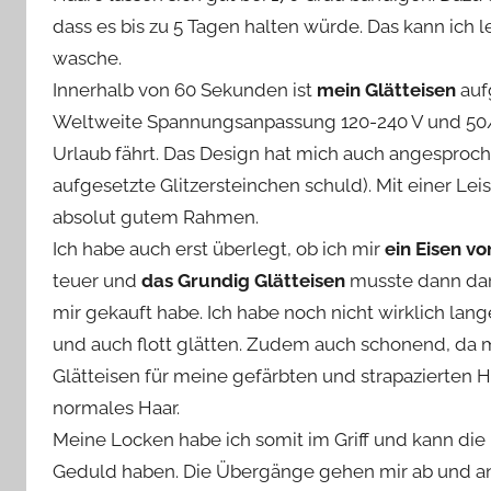
dass es bis zu 5 Tagen halten würde. Das kann ich l
wasche.
Innerhalb von 60 Sekunden ist
mein Glätteisen
auf
Weltweite Spannungsanpassung 120-240 V und 50/6
Urlaub fährt. Das Design hat mich auch angespro
aufgesetzte Glitzersteinchen schuld). Mit einer Lei
absolut gutem Rahmen.
Ich habe auch erst überlegt, ob ich mir
ein Eisen v
teuer und
das Grundig Glätteisen
musste dann dara
mir gekauft habe. Ich habe noch nicht wirklich lan
und auch flott glätten. Zudem auch schonend, da m
Glätteisen für meine gefärbten und strapazierten H
normales Haar.
Meine Locken habe ich somit im Griff und kann di
Geduld haben. Die Übergänge gehen mir ab und an 