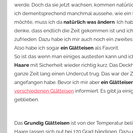
werde. Doch da sie jetzt wachsen, kommen natürl
v
ich dementsprechend manchmal aussehe, wie ein kl
o
n
möchte, muss ich da
natürlich was ändern
. Ich ha
n
denke, dass endlich die Zeit gekommen ist und ich 
e
zufrieden. Dazu habe ich mir auch noch ein zweites
Also habe ich sogar
ein Glätteisen
als Favorit.
So ist das wenn man einiges austesten kann und i
Haare
mit Sicherheit wieder richtig kurz. Das Deckha
ganze Zeit lang einen Undercut trug. Das war der 
angefangen habe. Bevor ich mir aber
ein Glätteise
verschiedenen Glätteisen
informiert. Es gibt ja ei
geblieben.
Das
Grundig Glätteisen
ist von der Temperatur beli
Haare lassen sich gut bei 170 Grad bändigen. Dazu