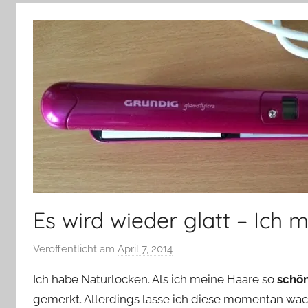
–
Lifestyle,
Rezensionen,
Produkttests
und
vieles
mehr
Es wird wieder glatt – Ich
Veröffentlicht am
April 7, 2014
v
o
Ich habe Naturlocken. Als ich meine Haare so
schön
n
gemerkt. Allerdings lasse ich diese momentan wach
Y