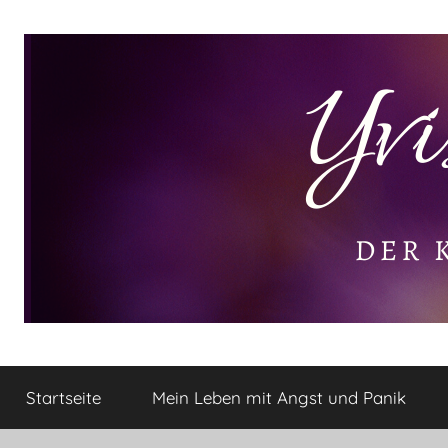
Zum
Inhalt
springen
Yvis
Der
kleine
Startseite
Mein Leben mit Angst und Panik
Lifestyle
Lifestyle
Blog