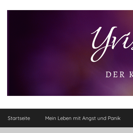
Zum
Inhalt
springen
Yvis
Der
kleine
Startseite
Mein Leben mit Angst und Panik
Lifestyle
Lifestyle
Blog