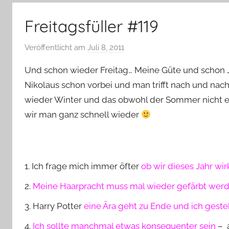
–
Lifestyle,
Freitagsfüller #119
Rezensionen,
Produkttests
Veröffentlicht am
Juli 8, 2011
v
und
o
vieles
Und schon wieder Freitag… Meine Güte und schon Jul
n
mehr
Nikolaus schon vorbei und man trifft nach und na
Y
wieder Winter und das obwohl der Sommer nicht e
v
wir man ganz schnell wieder
o
n
n
e
1. Ich frage mich immer öfter
ob wir dieses Jahr w
2.
Meine Haarpracht muss mal wieder gefärbt werd
3. Harry Potter
eine Ära geht zu Ende und ich gest
4.
Ich sollte manchmal etwas konsequenter sein
– a