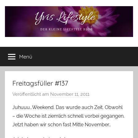
Zum
Inhalt
springen
Yvis
Der
kleine
Menü
Lifestyle
Lifestyle
Blog
–
Lifestyle,
Freitagsfüller #137
Rezensionen,
Veröffentlicht am
November 11, 2011
v
Produkttests
o
und
Juhuuu…Weekend. Das wurde auch Zeit. Obwohl
vieles
n
– die Woche ist ziemlich schnell vorbei gegangen.
mehr
Y
Jetzt haben wir schon fast Mitte November…
v
o