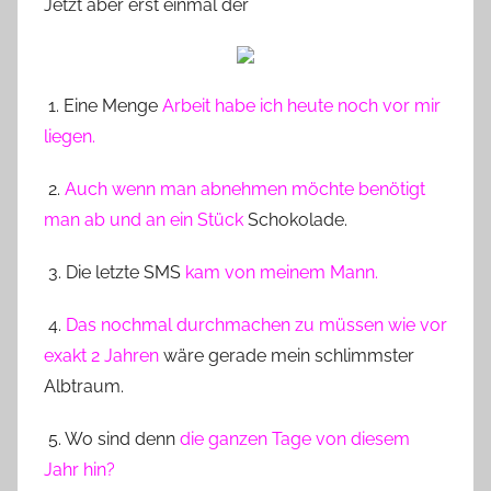
Jetzt aber erst einmal der
n
n
e
1. Eine Menge
Arbeit habe ich heute noch vor mir
liegen.
2.
Auch wenn man abnehmen möchte benötigt
man ab und an ein Stück
Schokolade.
3. Die letzte SMS
kam von meinem Mann.
4.
Das nochmal durchmachen zu müssen wie vor
exakt 2 Jahren
wäre gerade mein schlimmster
Albtraum.
5. Wo sind denn
die ganzen Tage von diesem
Jahr hin?