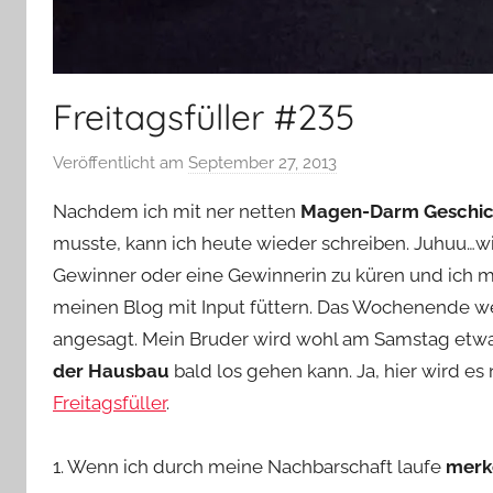
Freitagsfüller #235
Veröffentlicht am
September 27, 2013
v
o
Nachdem ich mit ner netten
Magen-Darm Geschic
n
musste, kann ich heute wieder schreiben. Juhuu…w
Y
Gewinner oder eine Gewinnerin zu küren und ich
v
meinen Blog mit Input füttern. Das Wochenende we
o
n
angesagt. Mein Bruder wird wohl am Samstag etwa
n
der Hausbau
bald los gehen kann. Ja, hier wird es 
e
Freitagsfüller
.
1. Wenn ich durch meine Nachbarschaft laufe
merke