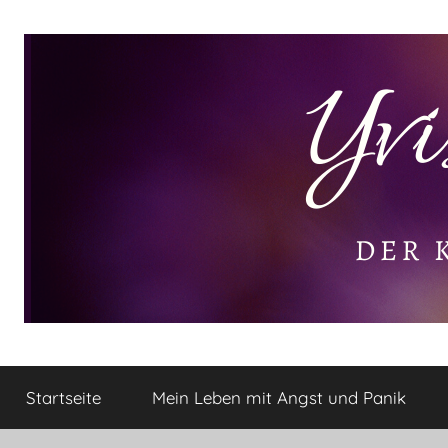
Zum
Inhalt
springen
Yvis
Der
kleine
Startseite
Mein Leben mit Angst und Panik
Lifestyle
Lifestyle
Blog