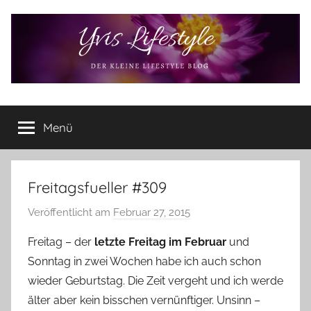
Zum
Inhalt
springen
Yvis
Der
kleine
Menü
Lifestyle
Lifestyle
Blog
–
Lifestyle,
Freitagsfueller #309
Rezensionen,
Veröffentlicht am
Februar 27, 2015
v
Produkttests
o
und
Freitag – der
letzte Freitag im Februar
und
vieles
n
Sonntag in zwei Wochen habe ich auch schon
mehr
Y
wieder Geburtstag. Die Zeit vergeht und ich werde
v
älter aber kein bisschen vernünftiger. Unsinn –
o