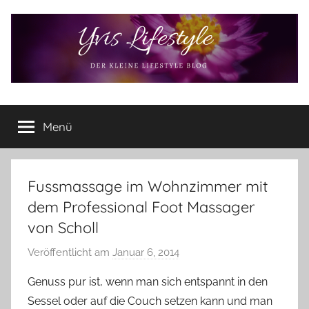
Zum
Inhalt
springen
Yvis
Der
kleine
Menü
Lifestyle
Lifestyle
Blog
–
Lifestyle,
Fussmassage im Wohnzimmer mit
Rezensionen,
dem Professional Foot Massager
Produkttests
von Scholl
und
vieles
Veröffentlicht am
Januar 6, 2014
v
mehr
o
Genuss pur ist, wenn man sich entspannt in den
n
Sessel oder auf die Couch setzen kann und man
Y