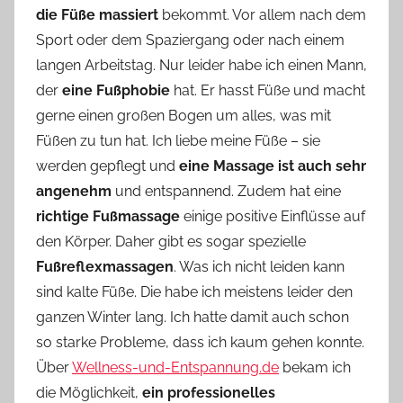
die Füße massiert
bekommt. Vor allem nach dem
v
Sport oder dem Spaziergang oder nach einem
o
langen Arbeitstag. Nur leider habe ich einen Mann,
n
der
eine Fußphobie
hat. Er hasst Füße und macht
n
e
gerne einen großen Bogen um alles, was mit
Füßen zu tun hat. Ich liebe meine Füße – sie
werden gepflegt und
eine Massage ist auch sehr
angenehm
und entspannend. Zudem hat eine
richtige Fußmassage
einige positive Einflüsse auf
den Körper. Daher gibt es sogar spezielle
Fußreflexmassagen
. Was ich nicht leiden kann
sind kalte Füße. Die habe ich meistens leider den
ganzen Winter lang. Ich hatte damit auch schon
so starke Probleme, dass ich kaum gehen konnte.
Über
Wellness-und-Entspannung.de
bekam ich
die Möglichkeit,
ein professionelles