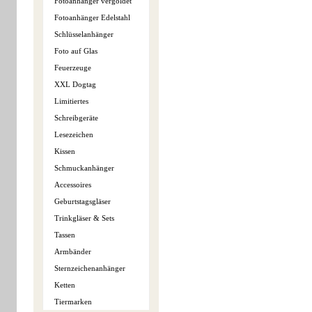
Fotoanhänger vergoldet
Fotoanhänger Edelstahl
Schlüsselanhänger
Foto auf Glas
Feuerzeuge
XXL Dogtag
Limitiertes
Schreibgeräte
Lesezeichen
Kissen
Schmuckanhänger
Accessoires
Geburtstagsgläser
Trinkgläser & Sets
Tassen
Armbänder
Sternzeichenanhänger
Ketten
Tiermarken