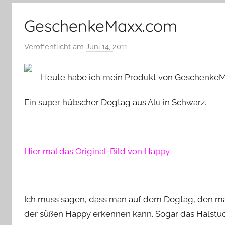
–
Lifestyle,
GeschenkeMaxx.com
Rezensionen,
Produkttests
Veröffentlicht am
Juni 14, 2011
v
und
o
vieles
n
Heute habe ich mein Produkt von Geschenk
mehr
Y
v
Ein super hübscher Dogtag aus Alu in Schwarz.
o
n
n
Hier mal das Original-Bild von Happy
e
Ich muss sagen, dass man auf dem Dogtag, den man
der süßen Happy erkennen kann. Sogar das Halstuch 