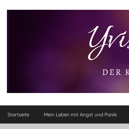
Zum
Inhalt
springen
Yvis
Der
kleine
Startseite
Mein Leben mit Angst und Panik
Lifestyle
Lifestyle
Blog