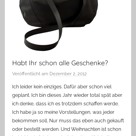
Habt Ihr schon alle Geschenke?
Veröffentlicht am
Dezember 2, 2012
v
o
Ich leider kein einziges. Dafür aber schon viel
n
geplant. Ich bin dieses Jahr wieder total spät aber
Y
ich denke, dass ich es trotzdem schaffen werde.
v
Ich habe ja so meine Vorstellungen, was jeder
o
bekommen soll. Nur muss das eben auch gekauft
n
oder bestellt werden. Und Weihnachten ist schon
n