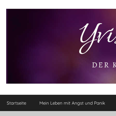
Zum
Inhalt
springen
Yvis
Der
kleine
Startseite
Mein Leben mit Angst und Panik
Lifestyle
Lifestyle
Blog