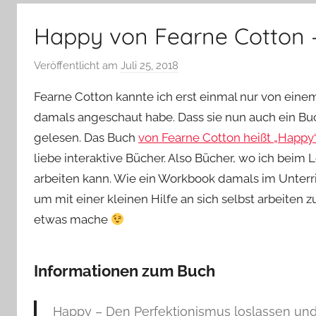
–
Lifestyle,
Happy von Fearne Cotton 
Rezensionen,
Produkttests
Veröffentlicht am
Juli 25, 2018
v
und
o
vieles
Fearne Cotton kannte ich erst einmal nur von ein
n
mehr
damals angeschaut habe. Dass sie nun auch ein Buch 
Y
gelesen. Das Buch
von Fearne Cotton heißt „Happy
v
liebe interaktive Bücher. Also Bücher, wo ich beim
o
n
arbeiten kann. Wie ein Workbook damals im Unterric
n
um mit einer kleinen Hilfe an sich selbst arbeiten 
e
etwas mache
Informationen zum Buch
Happy – Den Perfektionismus loslassen und