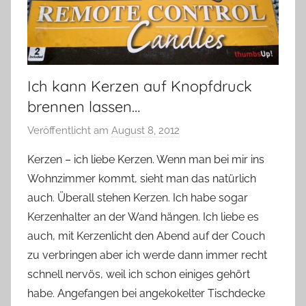
Ich kann Kerzen auf Knopfdruck
brennen lassen…
Veröffentlicht am
August 8, 2012
v
o
Kerzen – ich liebe Kerzen. Wenn man bei mir ins
n
Wohnzimmer kommt, sieht man das natürlich
Y
auch. Überall stehen Kerzen. Ich habe sogar
v
Kerzenhalter an der Wand hängen. Ich liebe es
o
auch, mit Kerzenlicht den Abend auf der Couch
n
zu verbringen aber ich werde dann immer recht
n
e
schnell nervös, weil ich schon einiges gehört
habe. Angefangen bei angekokelter Tischdecke