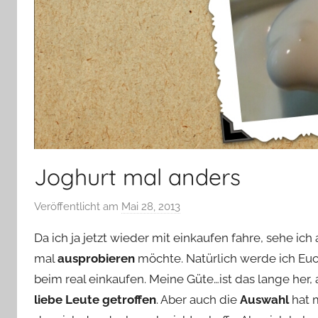
Joghurt mal anders
Veröffentlicht am
Mai 28, 2013
v
o
Da ich ja jetzt wieder mit einkaufen fahre, sehe ic
n
mal
ausprobieren
möchte. Natürlich werde ich Euc
Y
beim real einkaufen. Meine Güte…ist das lange her, 
v
liebe Leute getroffen
. Aber auch die
o
Auswahl
hat 
n