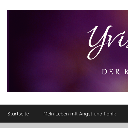
Zum
Inhalt
springen
Yvis
Der
kleine
Startseite
Mein Leben mit Angst und Panik
Lifestyle
Lifestyle
Blog