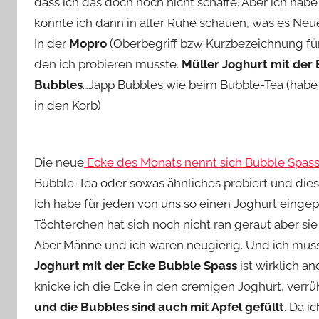
dass ich das doch noch nicht schaffe. Aber ich habe
n
konnte ich dann in aller Ruhe schauen, was es Neu
e
In der
Mopro
(Oberbegriff bzw Kurzbezeichnung fü
den ich probieren musste.
Müller Joghurt mit der
Bubbles
…Japp Bubbles wie beim Bubble-Tea (habe 
in den Korb)
Die neue
Ecke des Monats nennt sich Bubble Spas
Bubble-Tea oder sowas ähnliches probiert und diese
Ich habe für jeden von uns so einen Joghurt einge
Töchterchen hat sich noch nicht ran geraut aber sie 
Aber Männe und ich waren neugierig. Und ich muss
Joghurt mit der Ecke Bubble Spass
ist wirklich an
knicke ich die Ecke in den cremigen Joghurt, verrü
und die Bubbles sind auch mit Apfel gefüllt
. Da i