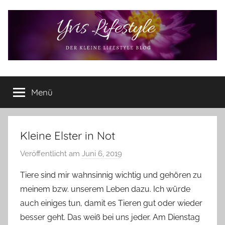
Zum
Inhalt
springen
Yvis
Der
kleine
Menü
Lifestyle
Lifestyle
Blog
–
Lifestyle,
Kleine Elster in Not
Rezensionen,
Veröffentlicht am
Juni 6, 2019
v
Produkttests
o
und
Tiere sind mir wahnsinnig wichtig und gehören zu
vieles
n
meinem bzw. unserem Leben dazu. Ich würde
mehr
Y
auch einiges tun, damit es Tieren gut oder wieder
v
besser geht. Das weiß bei uns jeder. Am Dienstag
o