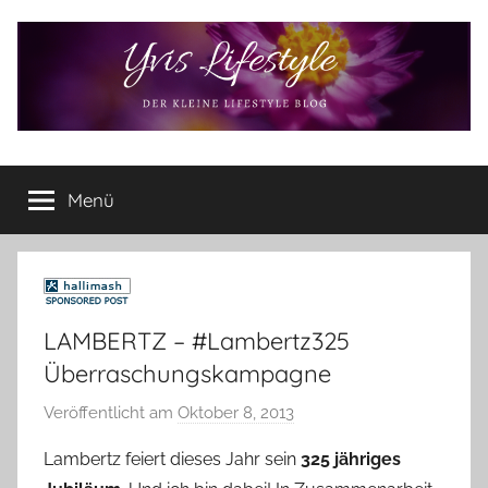
Zum
Inhalt
springen
Yvis
Der
kleine
Menü
Lifestyle
Lifestyle
Blog
–
Lifestyle,
Rezensionen,
LAMBERTZ – #Lambertz325
Produkttests
und
Überraschungskampagne
vieles
Veröffentlicht am
Oktober 8, 2013
v
mehr
o
Lambertz feiert dieses Jahr sein
325 jähriges
n