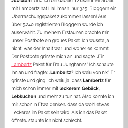
Jubiläum
. Und ich bin dabei! In Zusammenarbeit
Y
mit Lambertz hat Hallimash nur 325 Bloggern ein
v
Überraschungspaket zukommen lassen! Aus
o
über 5.240 registrierten Bloggern wurde ich
n
auserwählt. Zu meinem Erstaunen brachte mir
n
e
unser Postbote ein großes Paket. Ich wusste ja
nicht, was der Inhalt war und woher es kommt.
Der Postbote grinste mich an und sagte: „Ein
Lambertz
Paket für Frau Junghanns“ Ich schaute
ihn an und fragte: „
Lambertz?
Ich weiß von nix.“ Er
grinste und ging. Ich weiß ja, dass
Lambertz
für
mich schon immer mit
leckerem Gebäck,
Lebkuchen
und mehr zu tun hat. Also konnte ich
mir schon in Etwa denken, dass da wohl etwas
Leckeres im Paket sein wird. Als ich das Paket
öffnete, staunte ich nicht schlecht.